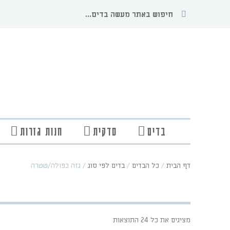
בדים
סדקית
חנות גזרות
דף הבית
/
כל הבדים
/
בדים לפי סוג
/
גזה כפולה/טטרה
מציגים את כל ⁦24⁩ התוצאות