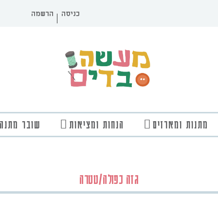
כניסה
הרשמה
מתנות ומארזים
הנחות ומציאות
שובר מתנה
גזה כפולה/טטרה