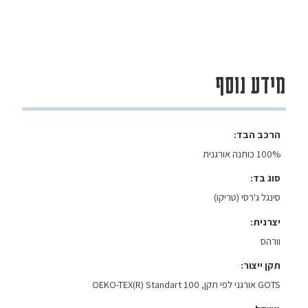
מידע נוסף
הרכב הבד
100% כותנה אורגנית
סוג בד
סינגל ג'רסי (טריקו)
יצרנית
וורהס
תקן ייצור
GOTS אורגני לפי תקן, OEKO-TEX(R) Standart 100