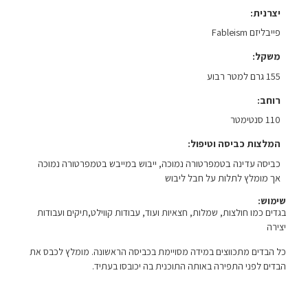
יצרנית
פייבליזם Fableism
משקל
155 גרם למטר רבוע
רוחב
110 סנטימטר
המלצות כביסה וטיפול
כביסה עדינה בטמפרטורה נמוכה, ייבוש במייבש בטמפרטורה נמוכה
אך מומלץ לתלות על חבל ליבוש
שימוש:
בגדים כמו חולצות, שמלות, חצאיות ועוד, עבודות קווילט,תיקים ועבודות
יצירה
כל הבדים מתכווצים במידה מסויימת בכביסה הראשונה. מומלץ לכבס את
הבדים לפני התפירה באותה התוכנית בה יכובסו בעתיד.