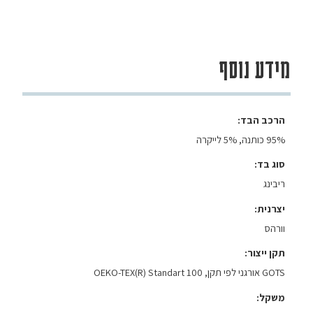
מידע נוסף
הרכב הבד
95% כותנה, 5% לייקרה
סוג בד
ריבינג
יצרנית
וורהס
תקן ייצור
GOTS אורגני לפי תקן, OEKO-TEX(R) Standart 100
משקל