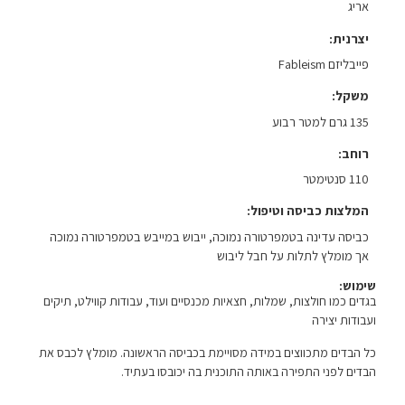
אריג
יצרנית
פייבליזם Fableism
משקל
135 גרם למטר רבוע
רוחב
110 סנטימטר
המלצות כביסה וטיפול
כביסה עדינה בטמפרטורה נמוכה, ייבוש במייבש בטמפרטורה נמוכה
אך מומלץ לתלות על חבל ליבוש
שימוש:
בגדים כמו חולצות, שמלות, חצאיות מכנסיים ועוד, עבודות קווילט, תיקים
ועבודות יצירה
כל הבדים מתכווצים במידה מסויימת בכביסה הראשונה. מומלץ לכבס את
הבדים לפני התפירה באותה התוכנית בה יכובסו בעתיד.