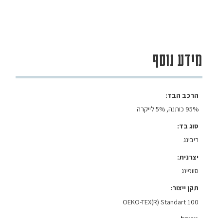
מידע נוסף
הרכב הבד
95% כותנה, 5% לייקרה
סוג בד
ריבינג
יצרנית
סוופינג
תקן ייצור
OEKO-TEX(R) Standart 100