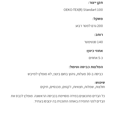
תקן ייצור
OEKO-TEX(R) Standart 100
משקל
200 גרם למטר רבוע
רוחב
140 סנטימטר
אחוזי כיווץ
כ-5 אחוזים
המלצות כביסה וטיפול
כביסה ב-30 מעלות, גיהוץ בחום בינוני, לא מומלץ למייבש
שימוש:
חולצות, שמלות, חצאיות, ז'קטים, מכנסיים, תיקים
כל הבדים מתכווצים במידה מסויימת בכביסה הראשונה. מומלץ לכבס את
הבדים לפני התפירה באותה התוכנית בה יכובסו בעתיד.