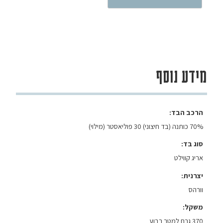
מידע נוסף
הרכב הבד
70% כותנה (בד חיצוני) 30 פוליאסטר (מילוי)
סוג בד
אריג קווילט
יצרנית
וורהס
משקל
370 גרם למטר רבוע