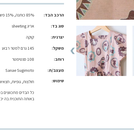
הרכב הבד
85% כותנה, 15% פשתן
סוג בד
אריג sheeting
יצרנית
קוקה
משקל
145 גרם למטר רבוע
רוחב
108 סנטימטר
מעצב/ת
Sanae Sugimoto
שימוש:
חולצות, גופיות, חצאיות
כל הבדים מתכווצים ב
באותה התוכנית בה יכו