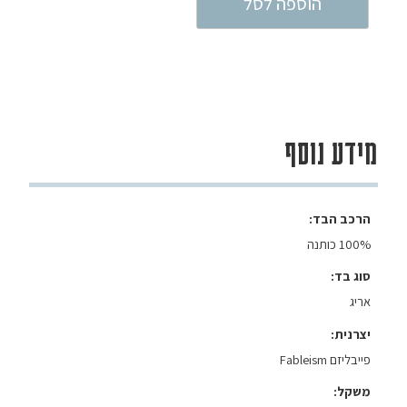
הוספה לסל
מידע נוסף
הרכב הבד
100% כותנה
סוג בד
אריג
יצרנית
פייבליזם Fableism
משקל