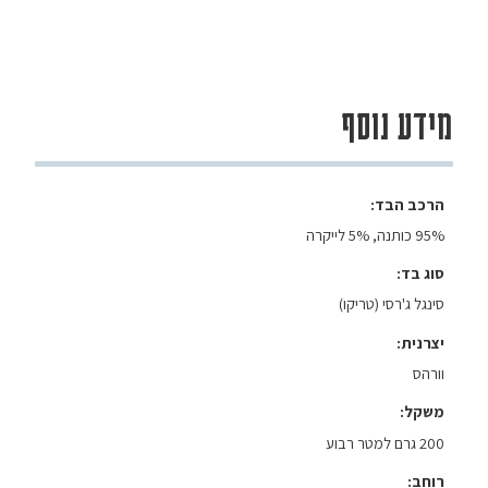
מידע נוסף
הרכב הבד
95% כותנה, 5% לייקרה
סוג בד
סינגל ג'רסי (טריקו)
יצרנית
וורהס
משקל
200 גרם למטר רבוע
רוחב