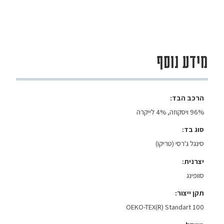
מידע נוסף
הרכב הבד
96% ויסקוזה, 4% לייקרה
סוג בד
סינגל ג'רסי (טריקו)
יצרנית
סוופינג
תקן ייצור
OEKO-TEX(R) Standart 100