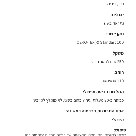
ריב, ריבינג
יצרנית
נתראה בשש
תקן ייצור
OEKO-TEX(R) Standart 100
משקל
250 גרם למטר רבוע
רוחב
110 סנטימטר
המלצות כביסה וטיפול
כביסה ב-30 מעלות, גיהוץ בחום בינוני, לא מומלץ למייבש
אחוז התכווצות בכביסה ראשונה
מינימלי
שימוש:
ריבינג לסיומת יפה, נוחה ומקצועית של בגדים מבדים נמתחים כמו