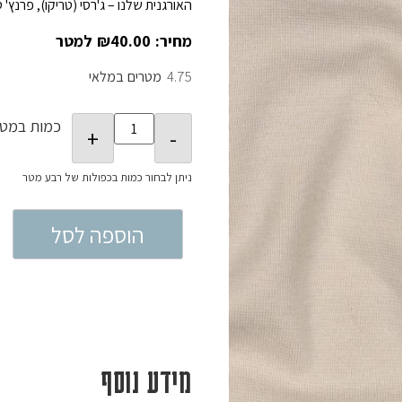
האורגנית שלנו – ג'רסי (טריקו), פרנץ' ט
₪
40.00
4.75
במלאי
כמות במטר
הוספה לסל
מידע נוסף