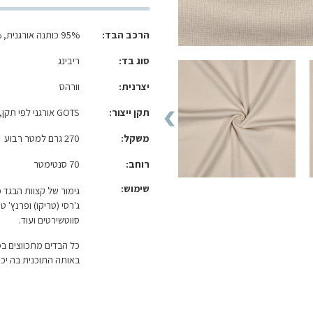
הרכב הבד
95% כותנה אורגנית, 5% לייקרה
סוג בד
ריבינג
יצרנית
וורהס
תקן ייצור
GOTS אורגני לפי תקן, OEKO-TEX(R) Standart 100
משקל
270 גרם למטר רבוע
רוחב
70 סנטימטר
שימוש:
גימור של קצוות הבגד 
ג'רסי (טריקו) ופרנץ' ט
סווטשירטים ועוד.
כל הבדים מתכווצים ב
באותה התוכנית בה יכו