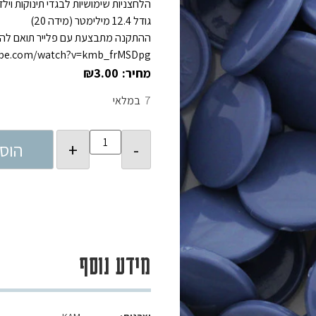
הלחצניות שימושיות לבגדי תינוקות וילד
גודל 12.4 מילימטר (מידה 20)
ההתקנה מתבצעת עם פלייר תואם להתק
ube.com/watch?v=kmb_frMSDpg
₪
3.00
7
במלאי
הוס
מידע נוסף