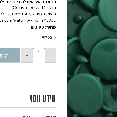
הלחצניות שימושיות לבגדי תינוקות וילד
גודל 12.4 מילימטר (מידה 20)
ההתקנה מתבצעת עם פלייר תואם להתק
ube.com/watch?v=kmb_frMSDpg
₪
3.00
6
במלאי
הוס
מידע נוסף