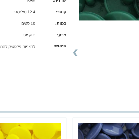
יצרנית
KAM
קוטר
12.4 מילימטר
כמות
10 סטים
צבע
ירוק יער
שימוש:
לחצניות פלסטיק להתק