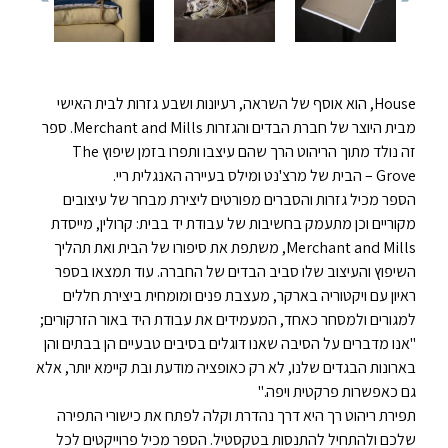
House, הוא אוסף של השראה, רעיונות ושבע גזרות לבית האישי
מבית היוצר של חברת הבדים והגזרות Merchant and Mills. ספר
זה נולד מתוך הריהוט הרך שהם עיצבו ותפרו בזמן שיפוץ The
Grove – הבית של מרצ'נט ומילס בעיירה האנגלית ריי.
הספר מכיל גזרות והסברים מפורטים ליצירת מבחר של עיצובים
מקוריים וכן מתעמק בחשיבות של עבודת יד בבית: קרולין, מייסדת
Merchant and Mills, משתפת את סיפורו של הבית ואת תהליך
השיפוץ והעיצוב שלו סביב הבדים של החברה. עוד תמצאו בספר
ראיון עם ויקטוריה בארקר, מעצבת פנים ומומחית ביצירת חללים
למגורים ולמסחר כאחד, המעמידים את עבודת היד באור הזרקורים;
"אנו מדברים על הסיבה שאנו דוגלים בסיבים טבעיים הן בבתים והן
בארונות הבגדים שלנו, לא רק כאופציה מודעת ובת קיימא יותר, אלא
גם כאפשרות פרקטית ויפה."
תפירת ריהוט רך היא דרך נהדרת וקלה לפתח את כישורי התפירה
שלכם ולהתחיל להתנסות בטקסטיל. הספר מכיל פרוייקטים לכל