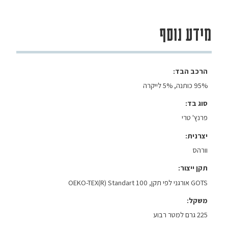
מידע נוסף
הרכב הבד
95% כותנה, 5% לייקרה
סוג בד
פרנץ' טרי
יצרנית
וורהס
תקן ייצור
GOTS אורגני לפי תקן, OEKO-TEX(R) Standart 100
משקל
225 גרם למטר רבוע